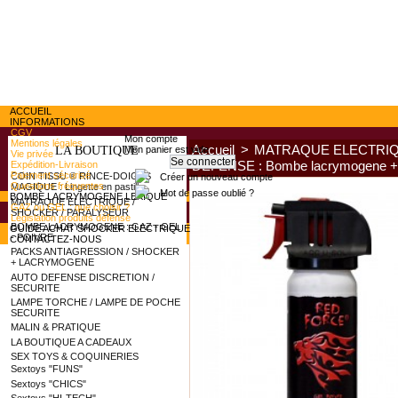
ACCUEIL
INFORMATIONS
CGV
Mon compte
Mentions légales
Accueil
>
MATRAQUE ELECTRIQ
Mon panier est vide
LA BOUTIQUE
Vie privée
DEFENSE : Bombe lacrymogene + 
Expédition-Livraison
Paiement sécurisé
COIN TISSU ® RINCE-DOIGTS
Créer un nouveau compte
Questions fréquentes
MAGIQUE : Lingette en pastille
Mot de passe oublié ?
BOMBE LACRYMOGENE LEXIQUE
MATRAQUE ELECTRIQUE /
GAZ ou GEL : que choisir ?
SHOCKER / PARALYSEUR
Législation produits défense
BOMBE LACRYMOGENE : GAZ - GEL
GUIDE ACHAT SHOCKER ELECTRIQUE
- POIVRE
CONTACTEZ-NOUS
PACKS ANTIAGRESSION / SHOCKER
+ LACRYMOGENE
AUTO DEFENSE DISCRETION /
SECURITE
LAMPE TORCHE / LAMPE DE POCHE
SECURITE
MALIN & PRATIQUE
LA BOUTIQUE A CADEAUX
SEX TOYS & COQUINERIES
Sextoys "FUNS"
Sextoys "CHICS"