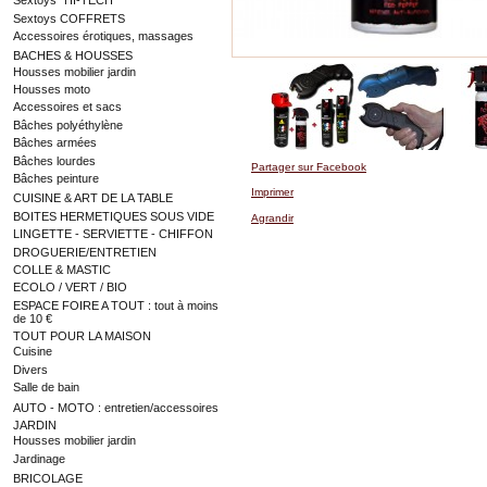
Sextoys "HI-TECH"
Sextoys COFFRETS
Accessoires érotiques, massages
BACHES & HOUSSES
Housses mobilier jardin
Housses moto
Accessoires et sacs
Bâches polyéthylène
Bâches armées
Bâches lourdes
Partager sur Facebook
Bâches peinture
Imprimer
CUISINE & ART DE LA TABLE
BOITES HERMETIQUES SOUS VIDE
Agrandir
LINGETTE - SERVIETTE - CHIFFON
DROGUERIE/ENTRETIEN
COLLE & MASTIC
ECOLO / VERT / BIO
ESPACE FOIRE A TOUT : tout à moins
de 10 €
TOUT POUR LA MAISON
Cuisine
Divers
Salle de bain
AUTO - MOTO : entretien/accessoires
JARDIN
Housses mobilier jardin
Jardinage
BRICOLAGE