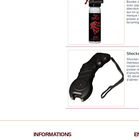
Bombe l
avec pi
direction
qui ne p
marque l
puisse pa
lacrymog
Shocker
Shocker 
matraque
coupe-cir
puisse r
d'arrach
90 décib
d'alerter
INFORMATIONS
E