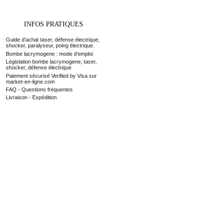
INFOS PRATIQUES
Guide d'achat taser, défense électrique,
shocker, paralyseur, poing électrique.
Bombe lacrymogene : mode d'emploi
Législation bombe lacrymogene, taser,
shocker, défense électrique
Paiement sécurisé Verified by Visa sur
market-en-ligne.com
FAQ - Questions frequentes
Livraison - Expédition