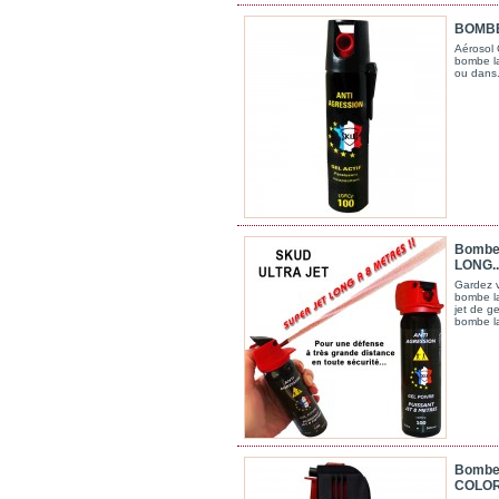
BOMBE
Aérosol 
bombe la
ou dans.
Bombe
LONG..
Gardez v
bombe la
jet de g
bombe la
Bombe
COLOR