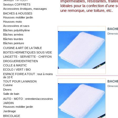
Sextoys "HI-TECH"
Imperméables, résistantes, traité
Sextoys COFFRETS
Idéales pour la confection d'une s
Accessoires érotiques, massages
une remorque, une toiture, etc.
BACHES & HOUSSES
Housses mobilier jardin
Housses moto
Accessoires et sacs
BACHE 
Bâches polyéthylène
Dimensi
Bâches armées
Bâches lourdes
Bâches peinture
CUISINE & ART DE LA TABLE
BOITES HERMETIQUES SOUS VIDE
LINGETTE - SERVIETTE - CHIFFON
DROGUERIE/ENTRETIEN
COLLE & MASTIC
ECOLO / VERT / BIO
ESPACE FOIRE A TOUT : tout à moins
de 10 €
BACHE 
TOUT POUR LA MAISON
Cuisine
Dimensi
Divers
Salle de bain
AUTO - MOTO : entretien/accessoires
JARDIN
Housses mobilier jardin
Jardinage
BRICOLAGE