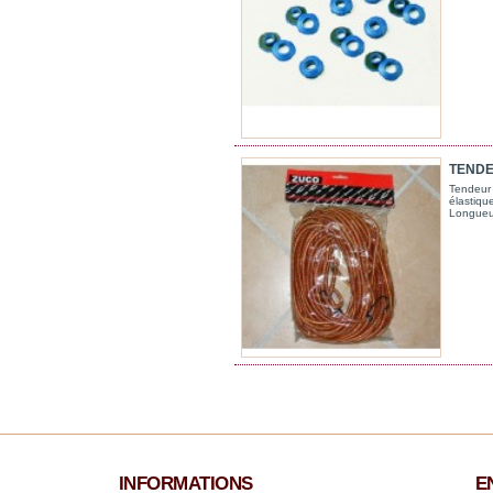
TENDE
Tendeur 
élastiqu
Longueu
INFORMATIONS
E