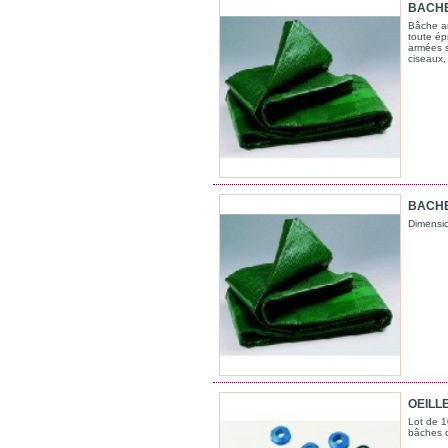
BACHE
Bâche ar
toute ép
armées s
ciseaux, 
BACHE
Dimensi
OEILLE
Lot de 1
bâches d