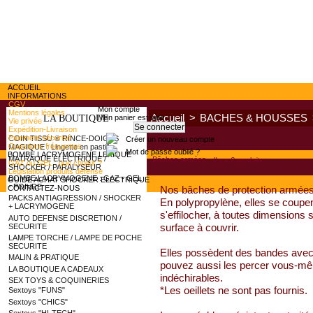
ACCUEIL
INFORMATIONS
CGV
Mon compte
Mentions légales
Accueil
>
BACHES & HOUSSES
Mon panier est vide
LA BOUTIQUE
Vie privée
Expédition-Livraison
Paiement sécurisé
COIN TISSU ® RINCE-DOIGTS
Créer un nouveau compte
Questions fréquentes
MAGIQUE : Lingette en pastille
Mot de passe oublié ?
BOMBE LACRYMOGENE LEXIQUE
MATRAQUE ELECTRIQUE /
Bâches armées
Il y a 8 produits.
GAZ ou GEL : que choisir ?
SHOCKER / PARALYSEUR
Législation produits défense
BOMBE LACRYMOGENE : GAZ - GEL
GUIDE ACHAT SHOCKER ELECTRIQUE
- POIVRE
CONTACTEZ-NOUS
Nos bâches de protection armées s
PACKS ANTIAGRESSION / SHOCKER
En polypropylène, elles se coupe
+ LACRYMOGENE
s'effilocher, à toutes dimensions
AUTO DEFENSE DISCRETION /
surface à couvrir.
SECURITE
LAMPE TORCHE / LAMPE DE POCHE
SECURITE
Elles possèdent des bandes avec 
MALIN & PRATIQUE
pouvez aussi les percer vous-mê
LA BOUTIQUE A CADEAUX
indéchirables.
SEX TOYS & COQUINERIES
*Les oeillets ne sont pas fournis.
Sextoys "FUNS"
Sextoys "CHICS"