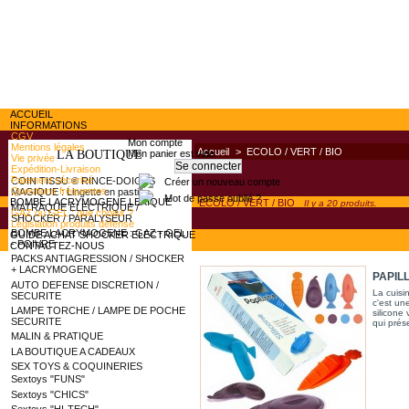
ACCUEIL
INFORMATIONS
CGV
Mon compte
Mentions légales
Accueil
>
ECOLO / VERT / BIO
Mon panier est vide
LA BOUTIQUE
Vie privée
Expédition-Livraison
Paiement sécurisé
COIN TISSU ® RINCE-DOIGTS
Créer un nouveau compte
Questions fréquentes
MAGIQUE : Lingette en pastille
Mot de passe oublié ?
BOMBE LACRYMOGENE LEXIQUE
ECOLO / VERT / BIO
Il y a 20 produits.
MATRAQUE ELECTRIQUE /
GAZ ou GEL : que choisir ?
SHOCKER / PARALYSEUR
Législation produits défense
BOMBE LACRYMOGENE : GAZ - GEL
GUIDE ACHAT SHOCKER ELECTRIQUE
- POIVRE
CONTACTEZ-NOUS
PACKS ANTIAGRESSION / SHOCKER
+ LACRYMOGENE
PAPILL
AUTO DEFENSE DISCRETION /
La cuisin
SECURITE
c'est une
LAMPE TORCHE / LAMPE DE POCHE
silicone
SECURITE
qui prése
MALIN & PRATIQUE
LA BOUTIQUE A CADEAUX
SEX TOYS & COQUINERIES
Sextoys "FUNS"
Sextoys "CHICS"