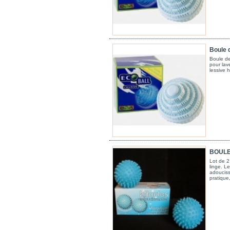
Boule 
Boule d
pour lav
lessive 
BOULE
Lot de 2
linge. L
adouciss
pratique,