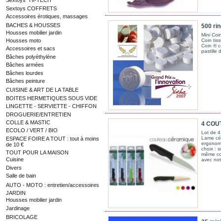
Sextoys "HI-TECH"
Sextoys COFFRETS
Accessoires érotiques, massages
BACHES & HOUSSES
500 rin
Housses mobilier jardin
Mini Coi
Housses moto
Coin tiss
Coin ® c
Accessoires et sacs
pastille 
Bâches polyéthylène
Bâches armées
Bâches lourdes
Bâches peinture
CUISINE & ART DE LA TABLE
BOITES HERMETIQUES SOUS VIDE
LINGETTE - SERVIETTE - CHIFFON
DROGUERIE/ENTRETIEN
COLLE & MASTIC
4 COUT
ECOLO / VERT / BIO
Lot de 4
Lame cé
ESPACE FOIRE A TOUT : tout à moins
ergonom
de 10 €
choix : s
TOUT POUR LA MAISON
même col
Cuisine
avec not
Divers
Salle de bain
AUTO - MOTO : entretien/accessoires
JARDIN
Housses mobilier jardin
Jardinage
BRICOLAGE