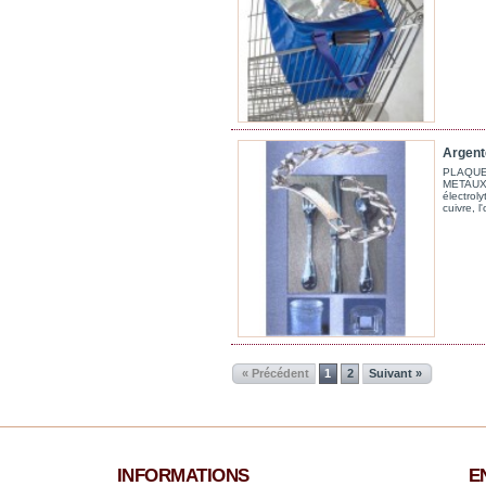
Argent
PLAQUE
METAUX
électroly
cuivre, l'
« Précédent
1
2
Suivant »
INFORMATIONS
E