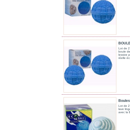
BOULES
Lot de 2
boule de
lessive 
réelle é
Boules
Lot de 
lave lin
avec la