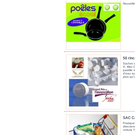
Nouvelle
50 rinc
Sachet d
®. Mini C
pastille 
d'eau su
plus qu'u
SAC CA
Pratique
directem
voiture !!