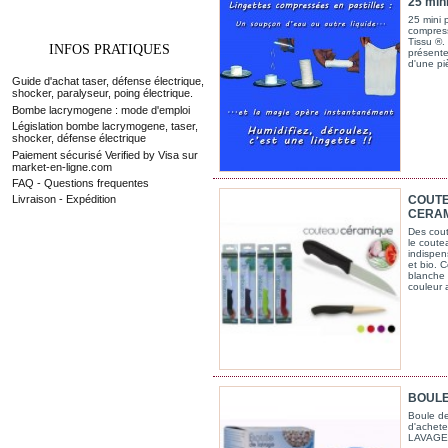
25 min
25 mini p
compress
Tissu ®.
INFOS PRATIQUES
présente 
d'une pi
Guide d'achat taser, défense électrique,
shocker, paralyseur, poing électrique.
Bombe lacrymogene : mode d'emploi
Législation bombe lacrymogene, taser,
shocker, défense électrique
Paiement sécurisé Verified by Visa sur
market-en-ligne.com
FAQ - Questions frequentes
COUTE
Livraison - Expédition
CERA
Des cout
le coute
indispen
et bio. 
blanche
couleur a
BOULE
Boule de
d'achete
LAVAGE 