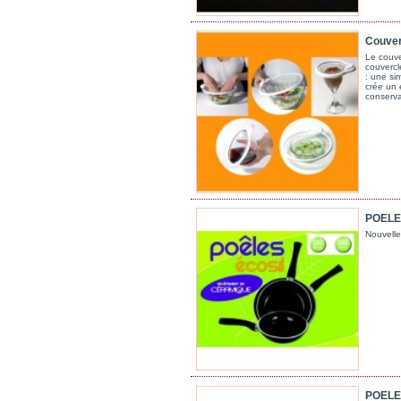
Couver
Le couve
couvercle
: une si
crée un 
conserva
POELE 
Nouvelle
POELE 