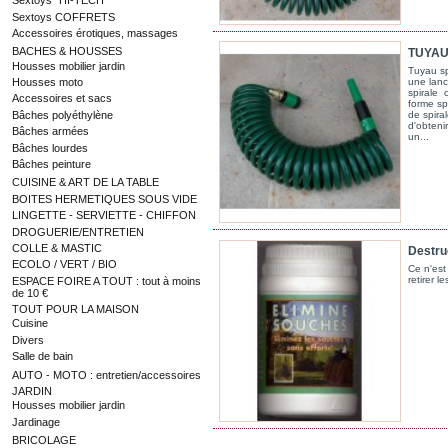
Sextoys "HI-TECH"
Sextoys COFFRETS
Accessoires érotiques, massages
BACHES & HOUSSES
TUYAU
Housses mobilier jardin
Tuyau sp
Housses moto
une lanc
spirale c
Accessoires et sacs
forme sp
Bâches polyéthylène
de spira
d'obteni
Bâches armées
un...
Bâches lourdes
Bâches peinture
CUISINE & ART DE LA TABLE
BOITES HERMETIQUES SOUS VIDE
LINGETTE - SERVIETTE - CHIFFON
DROGUERIE/ENTRETIEN
COLLE & MASTIC
Destru
ECOLO / VERT / BIO
Ce n'est
retirer l
ESPACE FOIRE A TOUT : tout à moins
de 10 €
TOUT POUR LA MAISON
Cuisine
Divers
Salle de bain
AUTO - MOTO : entretien/accessoires
JARDIN
Housses mobilier jardin
Jardinage
BRICOLAGE