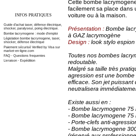
Cette bombe lacrymogene 
facilement sa place dans 
voiture ou à la maison.
INFOS PRATIQUES
Guide d'achat taser, défense électrique,
Présentation
:
Bombe lacr
shocker, paralyseur, poing électrique.
Bombe lacrymogene : mode d'emploi
à GAZ lacrymogène
Législation bombe lacrymogene, taser,
Design
:
look stylo espion
shocker, défense électrique
Paiement sécurisé Verified by Visa sur
market-en-ligne.com
Toutes nos bombes lacrym
FAQ - Questions frequentes
Livraison - Expédition
redoutable.
Malgré sa taille très pratiq
agression est une bombe
efficace. Son jet puissan
neutralisera immédiatemen
Existe aussi en :
- Bombe lacrymogene 75 
- Bombe lacrymogene 75 
- Porte-clefs anti-agress
- Bombe lacrymogene 300
(réservé aux professionne