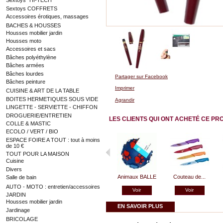
Sextoys "HI-TECH"
Sextoys COFFRETS
Accessoires érotiques, massages
BACHES & HOUSSES
Housses mobilier jardin
Housses moto
Accessoires et sacs
Bâches polyéthylène
Bâches armées
Bâches lourdes
Partager sur Facebook
Bâches peinture
Imprimer
CUISINE & ART DE LA TABLE
BOITES HERMETIQUES SOUS VIDE
Agrandir
LINGETTE - SERVIETTE - CHIFFON
DROGUERIE/ENTRETIEN
LES CLIENTS QUI ONT ACHETÉ CE PR
COLLE & MASTIC
ECOLO / VERT / BIO
ESPACE FOIRE A TOUT : tout à moins
de 10 €
TOUT POUR LA MAISON
Cuisine
Divers
Animaux BALLE
Couteau de...
Salle de bain
AUTO - MOTO : entretien/accessoires
Voir
Voir
JARDIN
Housses mobilier jardin
EN SAVOIR PLUS
Jardinage
BRICOLAGE