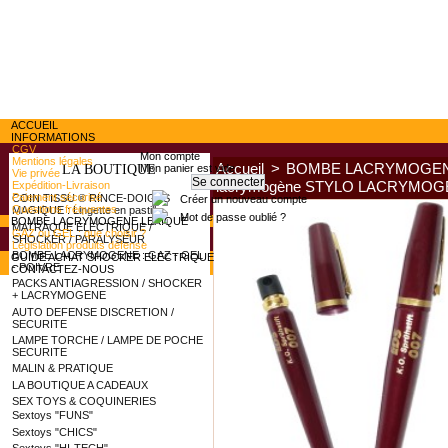
ACCUEIL
INFORMATIONS
CGV
Mon compte
Mentions légales
Accueil
>
BOMBE LACRYMOGENE 
Mon panier est vide
LA BOUTIQUE
Vie privée
lacrymogène STYLO LACRYMOG
Expédition-Livraison
Paiement sécurisé
COIN TISSU ® RINCE-DOIGTS
Créer un nouveau compte
Questions fréquentes
MAGIQUE : Lingette en pastille
Mot de passe oublié ?
BOMBE LACRYMOGENE LEXIQUE
MATRAQUE ELECTRIQUE /
GAZ ou GEL : que choisir ?
SHOCKER / PARALYSEUR
Législation produits défense
BOMBE LACRYMOGENE : GAZ - GEL
GUIDE ACHAT SHOCKER ELECTRIQUE
- POIVRE
CONTACTEZ-NOUS
PACKS ANTIAGRESSION / SHOCKER
+ LACRYMOGENE
AUTO DEFENSE DISCRETION /
SECURITE
LAMPE TORCHE / LAMPE DE POCHE
SECURITE
MALIN & PRATIQUE
LA BOUTIQUE A CADEAUX
SEX TOYS & COQUINERIES
Sextoys "FUNS"
Sextoys "CHICS"