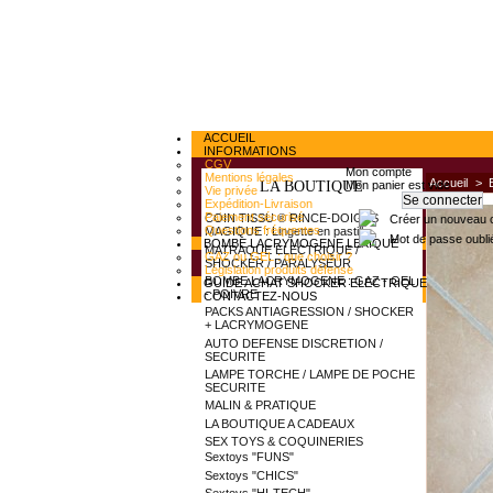
ACCUEIL
INFORMATIONS
CGV
Mon compte
Mentions légales
Accueil
>
Mon panier est vide
LA BOUTIQUE
Vie privée
Expédition-Livraison
Paiement sécurisé
COIN TISSU ® RINCE-DOIGTS
Créer un nouveau 
Questions fréquentes
MAGIQUE : Lingette en pastille
Mot de passe oubli
BOMBE LACRYMOGENE LEXIQUE
MATRAQUE ELECTRIQUE /
GAZ ou GEL : que choisir ?
SHOCKER / PARALYSEUR
Législation produits défense
BOMBE LACRYMOGENE : GAZ - GEL
GUIDE ACHAT SHOCKER ELECTRIQUE
- POIVRE
CONTACTEZ-NOUS
PACKS ANTIAGRESSION / SHOCKER
+ LACRYMOGENE
AUTO DEFENSE DISCRETION /
SECURITE
LAMPE TORCHE / LAMPE DE POCHE
SECURITE
MALIN & PRATIQUE
LA BOUTIQUE A CADEAUX
SEX TOYS & COQUINERIES
Sextoys "FUNS"
Sextoys "CHICS"