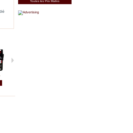
Toutes les Prix Malins
dié
.
HOUSSE...
BACHE armée...
HOUSSE...
HOUSSE...
Voir
Voir
Voir
Voir