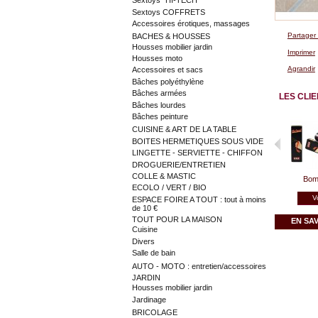
Sextoys "HI-TECH"
Sextoys COFFRETS
Accessoires érotiques, massages
Partager
BACHES & HOUSSES
Housses mobilier jardin
Imprimer
Housses moto
Agrandir
Accessoires et sacs
Bâches polyéthylène
Bâches armées
LES CLI
Bâches lourdes
Bâches peinture
CUISINE & ART DE LA TABLE
BOITES HERMETIQUES SOUS VIDE
LINGETTE - SERVIETTE - CHIFFON
DROGUERIE/ENTRETIEN
COLLE & MASTIC
Bom
ECOLO / VERT / BIO
V
ESPACE FOIRE A TOUT : tout à moins
de 10 €
TOUT POUR LA MAISON
EN SA
Cuisine
Divers
Salle de bain
AUTO - MOTO : entretien/accessoires
JARDIN
Housses mobilier jardin
Jardinage
BRICOLAGE