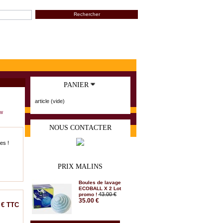
PANIER
article
(vide)
w
NOUS CONTACTER
es !
PRIX MALINS
Boules de lavage
ECOBALL X 2 Lot
43.00 €
promo !
35.00 €
 €
TTC