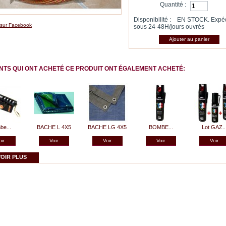
Quantité :
Disponibilité :
EN STOCK. Expé
 sur Facebook
sous 24-48H/jours ouvrés
ENTS QUI ONT ACHETÉ CE PRODUIT ONT ÉGALEMENT ACHETÉ:
be...
BACHE L 4X5
BACHE LG 4X5
BOMBE...
Lot GAZ..
oir
Voir
Voir
Voir
Voir
VOIR PLUS