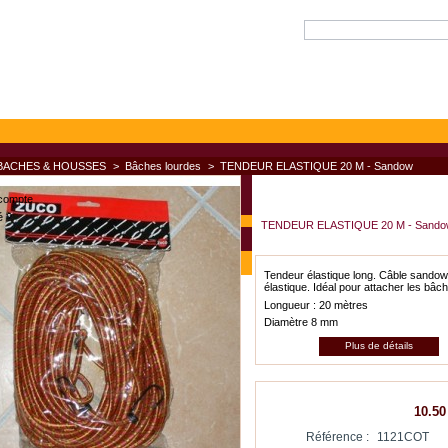
BACHES & HOUSSES
>
Bâches lourdes
>
TENDEUR ELASTIQUE 20 M - Sandow
compte
é ?
TENDEUR ELASTIQUE 20 M - Sando
Tendeur élastique long. Câble sandow
élastique. Idéal pour attacher les bâch
Longueur : 20 mètres
Diamètre 8 mm
Plus de détails
10.50
Référence :
1121COT