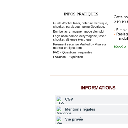
INFOS PRATIQUES
Cette ho
bien en 
Guide d'achat taser, défense électrique,
shocker, paralyseur, poing électrique.
·
Simple 
Bombe lacrymogene : mode d'emploi
·
Résist
Législation bombe lacrymogene, taser,
mobil
shocker, défense électrique
Paiement sécurisé Verified by Visa sur
Vendue s
market-en-ligne.com
FAQ - Questions frequentes
Livraison - Expédition
INFORMATIONS
CGV
Mentions légales
Vie privée