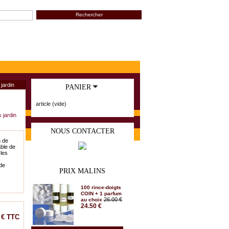
jardin
PANIER
article
(vide)
jardin
NOUS CONTACTER
n de
able de
 les
de
PRIX MALINS
100 rince-doigts
COIN + 1 parfum
26.00 €
au choix
24.50 €
 €
TTC