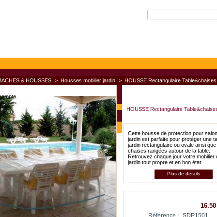
BACHES & HOUSSES
>
Housses mobilier jardin
>
HOUSSE Rectangulaire Table&chaises 
compte
é ?
HOUSSE Rectangulaire Table&chaises 
Cette housse de protection pour salo
jardin est parfaite pour protéger une t
jardin rectangulaire ou ovale ainsi que
chaises rangées autour de la table.
Retrouvez chaque jour votre mobilier 
jardin tout propre et en bon état.
Plus de détails
16.50
Référence :
SDP1501