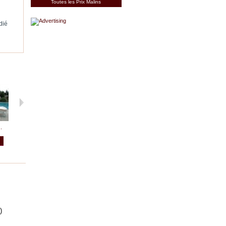
Toutes les Prix Malins
dié
.
50...
HOUSSE Barbecue
CONCHITTA :...
BACHE LG 2X3
Voir
Voir
Voir
Voir
)