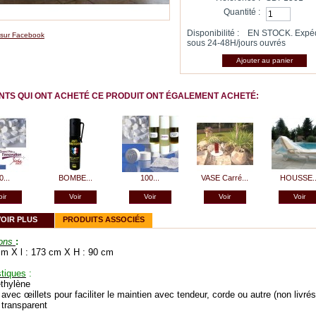
Quantité :
Disponibilité :
EN STOCK. Expé
 sur Facebook
sous 24-48H/jours ouvrés
ENTS QUI ONT ACHETÉ CE PRODUIT ONT ÉGALEMENT ACHETÉ:
0...
BOMBE...
100...
VASE Carré...
HOUSSE..
oir
Voir
Voir
Voir
Voir
VOIR PLUS
PRODUITS ASSOCIÉS
ons
:
m X l : 173 cm X H : 90 cm
stiques
:
thylène
vec œillets pour faciliter le maintien avec tendeur, corde ou autre (non livrés
: transparent