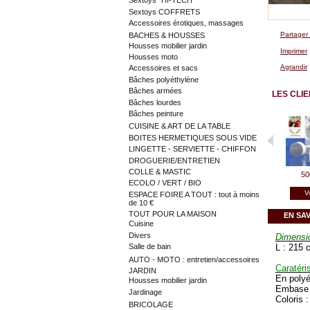
Sextoys "HI-TECH"
Sextoys COFFRETS
Accessoires érotiques, massages
Partager
BACHES & HOUSSES
Housses mobilier jardin
Imprimer
Housses moto
Agrandir
Accessoires et sacs
Bâches polyéthylène
Bâches armées
LES CLI
Bâches lourdes
Bâches peinture
CUISINE & ART DE LA TABLE
BOITES HERMETIQUES SOUS VIDE
LINGETTE - SERVIETTE - CHIFFON
DROGUERIE/ENTRETIEN
COLLE & MASTIC
50
ECOLO / VERT / BIO
V
ESPACE FOIRE A TOUT : tout à moins
de 10 €
TOUT POUR LA MAISON
EN SA
Cuisine
Divers
Dimensi
L :
215 c
Salle de bain
AUTO - MOTO : entretien/accessoires
Caratéri
JARDIN
En polyé
Housses mobilier jardin
Embase a
Jardinage
Coloris 
BRICOLAGE