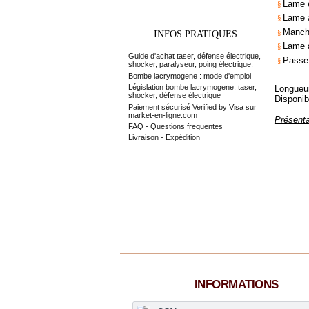
Lame e
§
Lame a
§
Manche
§
INFOS PRATIQUES
Lame a
§
Guide d'achat taser, défense électrique,
Passe 
§
shocker, paralyseur, poing électrique.
Bombe lacrymogene : mode d'emploi
Législation bombe lacrymogene, taser,
Longueu
shocker, défense électrique
Disponib
Paiement sécurisé Verified by Visa sur
market-en-ligne.com
Présenta
FAQ - Questions frequentes
Livraison - Expédition
INFORMATIONS