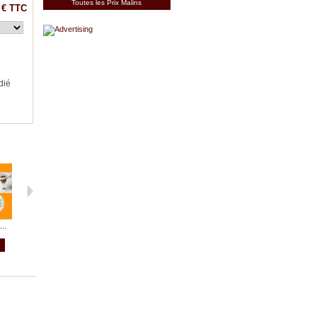
Toutes les Prix Malins
 €
TTC
dié
..
50...
Anti-goutte...
4 COUTEAUX...
25 mini COIN...
Voir
Voir
Voir
Voir