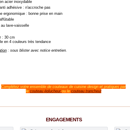
n acier inoxydable
nti adhésive : n'accroche pas
 ergonomique : bonne prise en main
ffûtable
au lave-vaisselle
r :
30 cm
le en 4 couleurs très tendance
tion
: sous blister avec notice entretien.
Complétez votre ensemble de couteaux de cuisine design et pratiques par
le
couteau éplucheur
ou le
couteau trancheur
ENGAGEMENTS