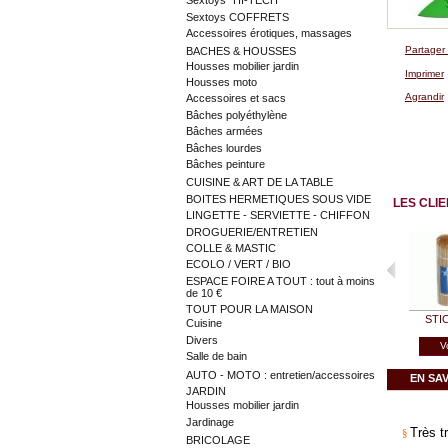
Sextoys "HI-TECH"
Sextoys COFFRETS
Accessoires érotiques, massages
Partager
BACHES & HOUSSES
Housses mobilier jardin
Imprimer
Housses moto
Agrandir
Accessoires et sacs
Bâches polyéthylène
Bâches armées
Bâches lourdes
Bâches peinture
CUISINE & ART DE LA TABLE
BOITES HERMETIQUES SOUS VIDE
LES CLI
LINGETTE - SERVIETTE - CHIFFON
DROGUERIE/ENTRETIEN
COLLE & MASTIC
ECOLO / VERT / BIO
ESPACE FOIRE A TOUT : tout à moins
de 10 €
TOUT POUR LA MAISON
STIC
Cuisine
Divers
V
Salle de bain
AUTO - MOTO : entretien/accessoires
EN SA
JARDIN
Housses mobilier jardin
Jardinage
Très t
§
BRICOLAGE