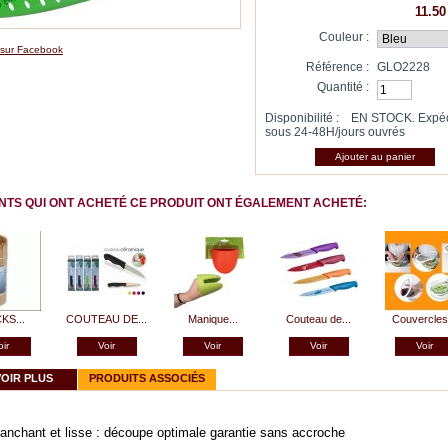
11.50
Couleur :
 sur Facebook
Référence :
GLO2228
Quantité :
Disponibilité :
EN STOCK. Expé
sous 24-48H/jours ouvrés
ENTS QUI ONT ACHETÉ CE PRODUIT ONT ÉGALEMENT ACHETÉ:
KS...
COUTEAU DE...
Manique...
Couteau de...
Couvercles.
oir
Voir
Voir
Voir
Voir
VOIR PLUS
PRODUITS ASSOCIÉS
ranchant et lisse : découpe optimale garantie sans accroche