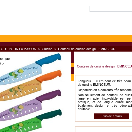
TOUT POUR LA MAISON
>
Cuisine
>
Couteau de cuisine design : EMINCEUR
compte
é ?
Couteau de cuisine design : EMINCE
Longueur : 30 cm pour ce très beau
de cuisine EMINCEUR.
Disponible en 4 couleurs très tendanc
Non seulement ce couteau de cuisi
lame en acier inoxydable est perf
pratique, et de longue durée mais
également design et très décorati
affûtable.
Plus de détails