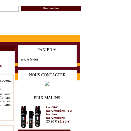
PANIER
article
(vide)
UR
NOUS CONTACTER
 couteau
e.
ne avec
PRIX MALINS
ormant,
 il est
f. Lame
Lot GAZ
lacrymogène - 3 X
bombes
lacrymogene
21.90 €
23.90 €